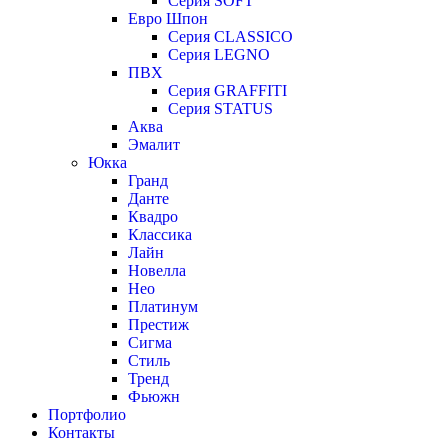
Серия SOFT
Евро Шпон
Серия CLASSICO
Серия LEGNO
ПВХ
Серия GRAFFITI
Серия STATUS
Аква
Эмалит
Юкка
Гранд
Данте
Квадро
Классика
Лайн
Новелла
Нео
Платинум
Престиж
Сигма
Стиль
Тренд
Фьюжн
Портфолио
Контакты