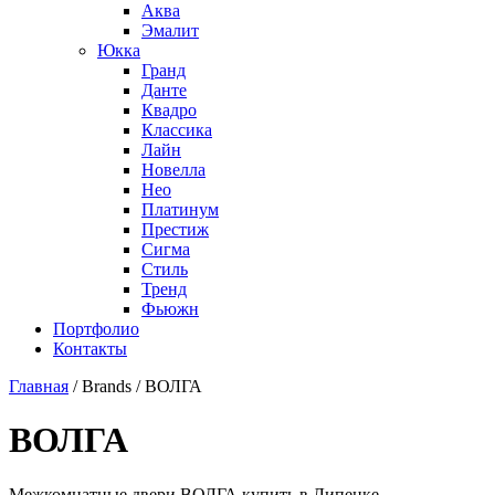
Аква
Эмалит
Юкка
Гранд
Данте
Квадро
Классика
Лайн
Новелла
Нео
Платинум
Престиж
Сигма
Стиль
Тренд
Фьюжн
Портфолио
Контакты
Главная
/ Brands / ВОЛГА
ВОЛГА
Межкомнатные двери ВОЛГА купить в Липецке