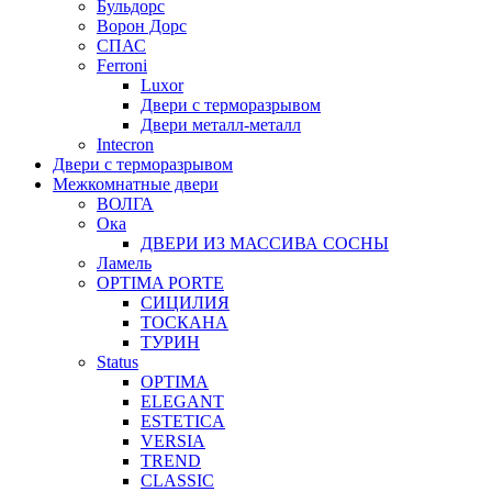
Бульдорс
Ворон Дорс
СПАС
Ferroni
Luxor
Двери с терморазрывом
Двери металл-металл
Intecron
Двери с терморазрывом
Межкомнатные двери
ВОЛГА
Ока
ДВЕРИ ИЗ МАССИВА СОСНЫ
Ламель
OPTIMA PORTE
СИЦИЛИЯ
ТОСКАНА
ТУРИН
Status
OPTIMA
ELEGANT
ESTETICA
VERSIA
TREND
CLASSIC