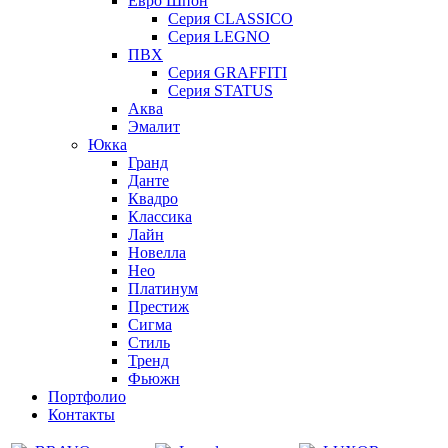
Евро Шпон
Серия CLASSICO
Серия LEGNO
ПВХ
Серия GRAFFITI
Серия STATUS
Аква
Эмалит
Юкка
Гранд
Данте
Квадро
Классика
Лайн
Новелла
Нео
Платинум
Престиж
Сигма
Стиль
Тренд
Фьюжн
Портфолио
Контакты