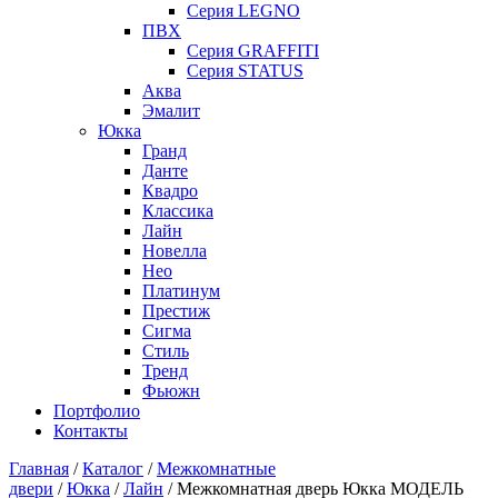
Серия LEGNO
ПВХ
Серия GRAFFITI
Серия STATUS
Аква
Эмалит
Юкка
Гранд
Данте
Квадро
Классика
Лайн
Новелла
Нео
Платинум
Престиж
Сигма
Стиль
Тренд
Фьюжн
Портфолио
Контакты
Главная
/
Каталог
/
Межкомнатные
двери
/
Юкка
/
Лайн
/ Межкомнатная дверь Юкка МОДЕЛЬ