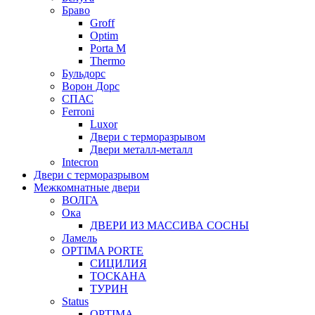
Браво
Groff
Optim
Porta М
Thermo
Бульдорс
Ворон Дорс
СПАС
Ferroni
Luxor
Двери с терморазрывом
Двери металл-металл
Intecron
Двери с терморазрывом
Межкомнатные двери
ВОЛГА
Ока
ДВЕРИ ИЗ МАССИВА СОСНЫ
Ламель
OPTIMA PORTE
СИЦИЛИЯ
ТОСКАНА
ТУРИН
Status
OPTIMA