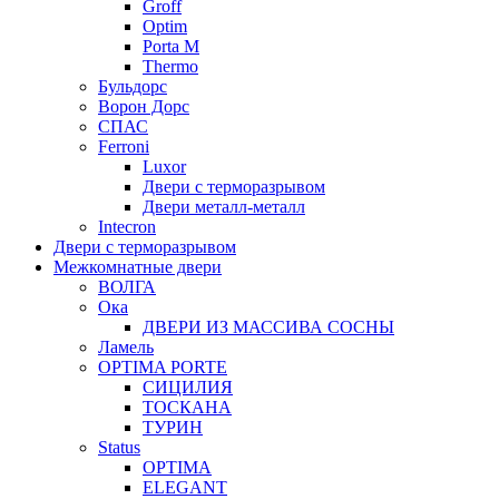
Groff
Optim
Porta М
Thermo
Бульдорс
Ворон Дорс
СПАС
Ferroni
Luxor
Двери с терморазрывом
Двери металл-металл
Intecron
Двери с терморазрывом
Межкомнатные двери
ВОЛГА
Ока
ДВЕРИ ИЗ МАССИВА СОСНЫ
Ламель
OPTIMA PORTE
СИЦИЛИЯ
ТОСКАНА
ТУРИН
Status
OPTIMA
ELEGANT