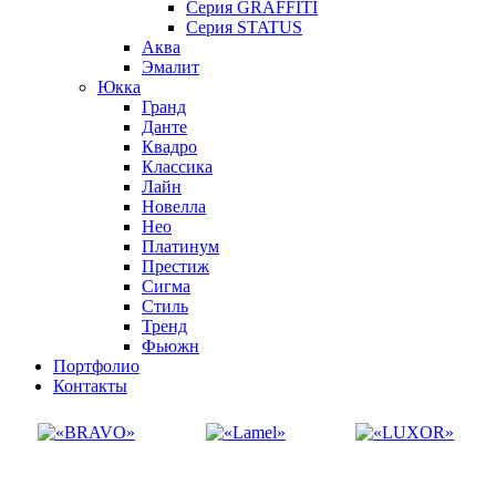
Серия GRAFFITI
Серия STATUS
Аква
Эмалит
Юкка
Гранд
Данте
Квадро
Классика
Лайн
Новелла
Нео
Платинум
Престиж
Сигма
Стиль
Тренд
Фьюжн
Портфолио
Контакты