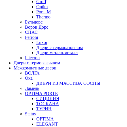
Groff
Optim
Porta М
Thermo
Бульдорс
Ворон Дорс
СПАС
Ferroni
Luxor
Двери с терморазрывом
Двери металл-металл
Intecron
Двери с терморазрывом
Межкомнатные двери
ВОЛГА
Ока
ДВЕРИ ИЗ МАССИВА СОСНЫ
Ламель
OPTIMA PORTE
СИЦИЛИЯ
ТОСКАНА
ТУРИН
Status
OPTIMA
ELEGANT