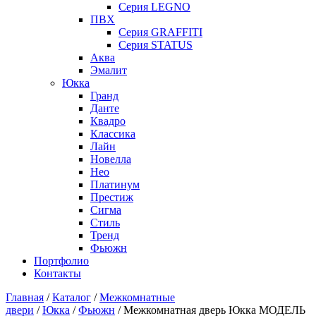
Серия LEGNO
ПВХ
Серия GRAFFITI
Серия STATUS
Аква
Эмалит
Юкка
Гранд
Данте
Квадро
Классика
Лайн
Новелла
Нео
Платинум
Престиж
Сигма
Стиль
Тренд
Фьюжн
Портфолио
Контакты
Главная
/
Каталог
/
Межкомнатные
двери
/
Юкка
/
Фьюжн
/ Межкомнатная дверь Юкка МОДЕЛЬ