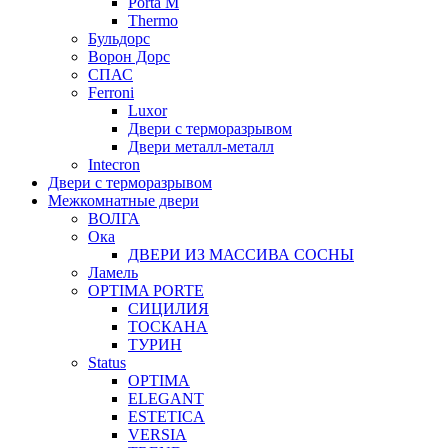
Porta М
Thermo
Бульдорс
Ворон Дорс
СПАС
Ferroni
Luxor
Двери с терморазрывом
Двери металл-металл
Intecron
Двери с терморазрывом
Межкомнатные двери
ВОЛГА
Ока
ДВЕРИ ИЗ МАССИВА СОСНЫ
Ламель
OPTIMA PORTE
СИЦИЛИЯ
ТОСКАНА
ТУРИН
Status
OPTIMA
ELEGANT
ESTETICA
VERSIA