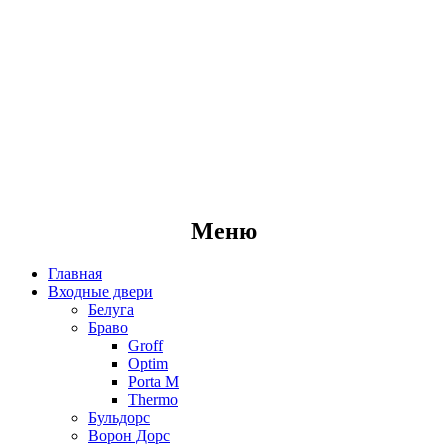
Меню
Главная
Входные двери
Белуга
Браво
Groff
Optim
Porta М
Thermo
Бульдорс
Ворон Дорс