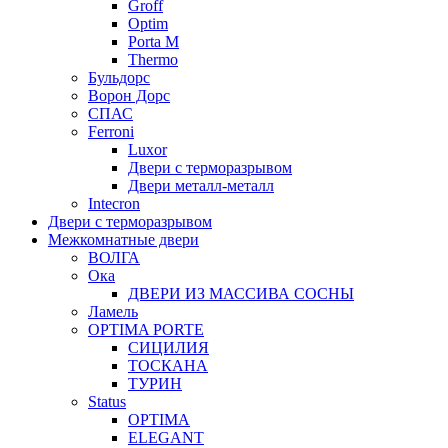
Groff
Optim
Porta М
Thermo
Бульдорс
Ворон Дорс
СПАС
Ferroni
Luxor
Двери с терморазрывом
Двери металл-металл
Intecron
Двери с терморазрывом
Межкомнатные двери
ВОЛГА
Ока
ДВЕРИ ИЗ МАССИВА СОСНЫ
Ламель
OPTIMA PORTE
СИЦИЛИЯ
ТОСКАНА
ТУРИН
Status
OPTIMA
ELEGANT