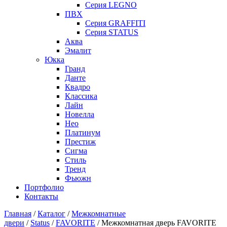
Серия LEGNO
ПВХ
Серия GRAFFITI
Серия STATUS
Аква
Эмалит
Юкка
Гранд
Данте
Квадро
Классика
Лайн
Новелла
Нео
Платинум
Престиж
Сигма
Стиль
Тренд
Фьюжн
Портфолио
Контакты
Главная
/
Каталог
/
Межкомнатные
двери
/
Status
/
FAVORITE
/ Межкомнатная дверь FAVORITE