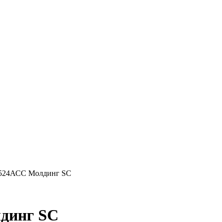
 524АСС Молдинг SC
динг SC