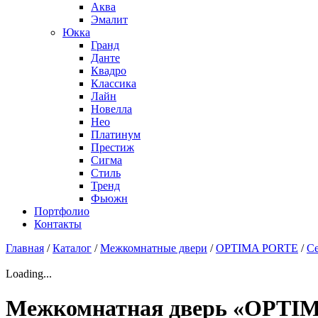
Аква
Эмалит
Юкка
Гранд
Данте
Квадро
Классика
Лайн
Новелла
Нео
Платинум
Престиж
Сигма
Стиль
Тренд
Фьюжн
Портфолио
Контакты
Главная
/
Каталог
/
Межкомнатные двери
/
OPTIMA PORTE
/
С
Loading...
Межкомнатная дверь «OPTI