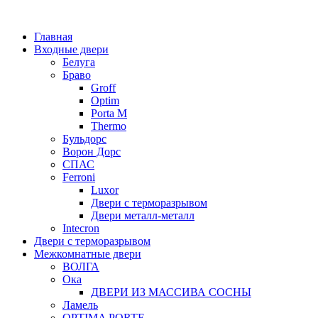
Главная
Входные двери
Белуга
Браво
Groff
Optim
Porta М
Thermo
Бульдорс
Ворон Дорс
СПАС
Ferroni
Luxor
Двери с терморазрывом
Двери металл-металл
Intecron
Двери с терморазрывом
Межкомнатные двери
ВОЛГА
Ока
ДВЕРИ ИЗ МАССИВА СОСНЫ
Ламель
OPTIMA PORTE