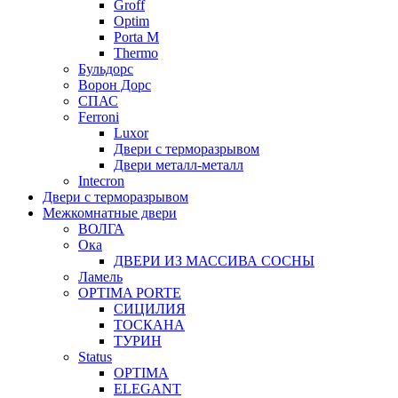
Groff
Optim
Porta М
Thermo
Бульдорс
Ворон Дорс
СПАС
Ferroni
Luxor
Двери с терморазрывом
Двери металл-металл
Intecron
Двери с терморазрывом
Межкомнатные двери
ВОЛГА
Ока
ДВЕРИ ИЗ МАССИВА СОСНЫ
Ламель
OPTIMA PORTE
СИЦИЛИЯ
ТОСКАНА
ТУРИН
Status
OPTIMA
ELEGANT