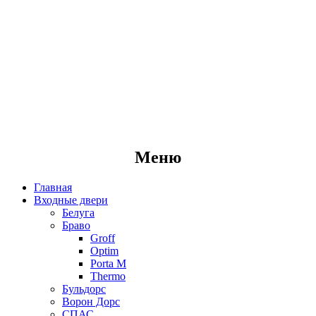
Меню
Главная
Входные двери
Белуга
Браво
Groff
Optim
Porta М
Thermo
Бульдорс
Ворон Дорс
СПАС