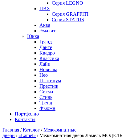
Серия LEGNO
ПВХ
Серия GRAFFITI
Серия STATUS
Аква
Эмалит
Юкка
Гранд
Данте
Квадро
Классика
Лайн
Новелла
Нео
Платинум
Престиж
Сигма
Стиль
Тренд
Фьюжн
Портфолио
Контакты
Главная
/
Каталог
/
Межкомнатные
двери
/
«Lamel»
/ Межкомнатная дверь Ламель МОДЕЛЬ