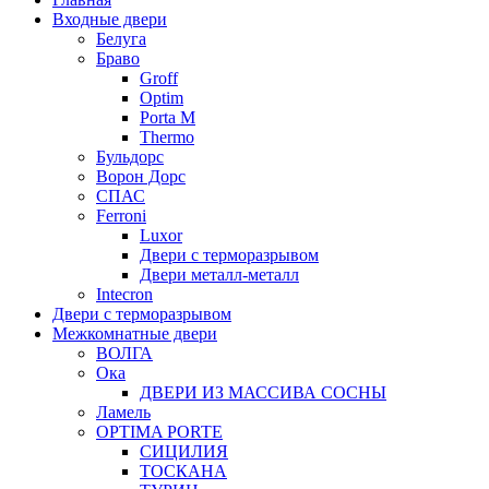
Входные двери
Белуга
Браво
Groff
Optim
Porta М
Thermo
Бульдорс
Ворон Дорс
СПАС
Ferroni
Luxor
Двери с терморазрывом
Двери металл-металл
Intecron
Двери с терморазрывом
Межкомнатные двери
ВОЛГА
Ока
ДВЕРИ ИЗ МАССИВА СОСНЫ
Ламель
OPTIMA PORTE
СИЦИЛИЯ
ТОСКАНА