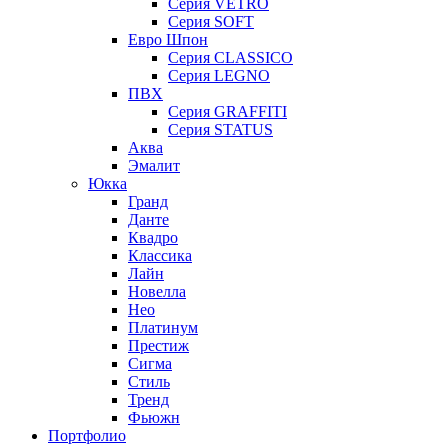
Серия VETRO
Серия SOFT
Евро Шпон
Серия CLASSICO
Серия LEGNO
ПВХ
Серия GRAFFITI
Серия STATUS
Аква
Эмалит
Юкка
Гранд
Данте
Квадро
Классика
Лайн
Новелла
Нео
Платинум
Престиж
Сигма
Стиль
Тренд
Фьюжн
Портфолио