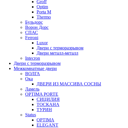
Groff
Optim
Porta М
Thermo
Бульдорс
Ворон Дорс
СПАС
Ferroni
Luxor
Двери с терморазрывом
Двери металл-металл
Intecron
Двери с терморазрывом
Межкомнатные двери
ВОЛГА
Ока
ДВЕРИ ИЗ МАССИВА СОСНЫ
Ламель
OPTIMA PORTE
СИЦИЛИЯ
ТОСКАНА
ТУРИН
Status
OPTIMA
ELEGANT