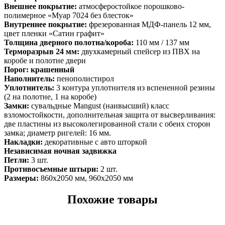
Внешнее покрытие:
атмосферостойкое порошково-
полимерное «Муар 7024 без блесток»
Внутреннее покрытие:
фрезерованная МДФ-панель 12 мм,
цвет пленки «Сатин графит»
Толщина дверного полотна/короба:
110 мм / 137 мм
Терморазрыв 24 мм:
двухкамерный спейсер из ПВХ на
коробе и полотне двери
Порог: крашенный
Наполнитель:
пенополистирол
Уплотнитель:
3 контура уплотнителя из вспененной резины
(2 на полотне, 1 на коробе)
Замки:
сувальдные Mangust (наивысший) класс
взломостойкости, дополнительная защита от высверливания:
две пластины из высоколегированной стали с обеих сторон
замка; диаметр ригелей: 16 мм.
Накладки:
декоративные с авто шторкой
Независимая ночная задвижка
Петли:
3 шт.
Противосъемные штыри:
2 шт.
Размеры:
860х2050 мм, 960х2050 мм
Похожие товары