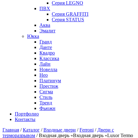
Серия LEGNO
ПВХ
Серия GRAFFITI
Серия STATUS
Аква
Эмалит
Юкка
Гранд
Данте
Квадро
Классика
Лайн
Новелла
Нео
Платинум
Престиж
Сигма
Стиль
Тренд
Фьюжн
Портфолио
Контакты
Главная
/
Каталог
/
Входные двери
/
Ferroni
/
Двери с
терморазрывом
/ Входная дверь «Входная дверь «Luxor Termo